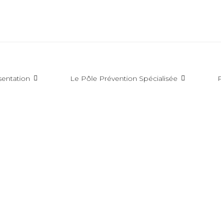
sentation
Le Pôle Prévention Spécialisée
P
UALITES A