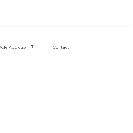
ôle Addiction
Contact
.E.P