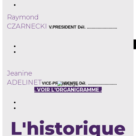
Raymond
Philippe
CZARNECKI
V.PRESIDENT Dél. .........................
DEBRUILLE
L'organigra
SECRETAIRE ........................
Jeanine
ADELINET
VICE-PRESIDENTE Dél. ........................
. VOIR L'ORGANIGRAMME .
L'historique