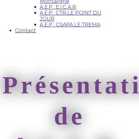
Montaigne
A.E.P : E.I.C.A.R
A.E.P : CTR LE POINT DU
JOUR
A.E.P : CSAPA LE TREMA
Contact
Présentat
de