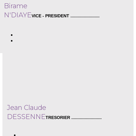
Birame
N'DIAYE
VICE - PRESIDENT ........................
Jean Claude
DESSENNE
TRESORIER .........................