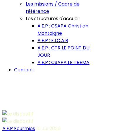
Les missions / Cadre de
référence
Les structures d'accueil
A.E.P : CSAPA Christian
Montaigne
A.E.P : E.I.C.A.R
A.E.P : CTR LE POINT DU
JOUR
A.E.P : CSAPA LE TREMA
Contact
A.E.P Fourmies
10 Jul 2026